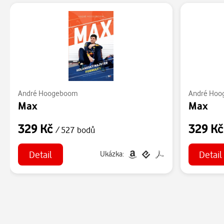
André Hoogeboom
André Ho
Max
Max
329 Kč
329 K
/ 527 bodů
Detail
Detail
Ukázka: