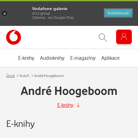
Vodafone galerie
Instalovat
vf.cz.group
Zdarma - na Google Play
E-knihy
Audioknihy
E-magazíny
Aplikace
Úvod
Autoři
André Hoogeboom
André Hoogeboom
E-knihy
E-knihy