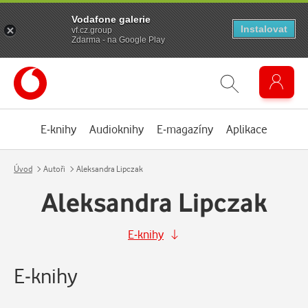
Vodafone galerie
Instalovat
vf.cz.group
Zdarma - na Google Play
E-knihy
Audioknihy
E-magazíny
Aplikace
Úvod
Autoři
Aleksandra Lipczak
Aleksandra Lipczak
E-knihy
E-knihy