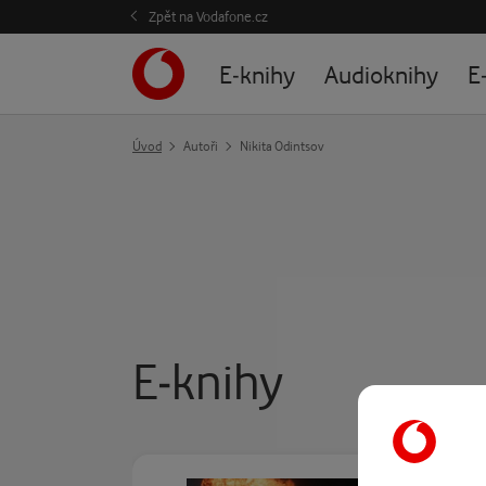
Zpět na Vodafone.cz
E-knihy
Audioknihy
E
Úvod
Autoři
Nikita Odintsov
E-knihy