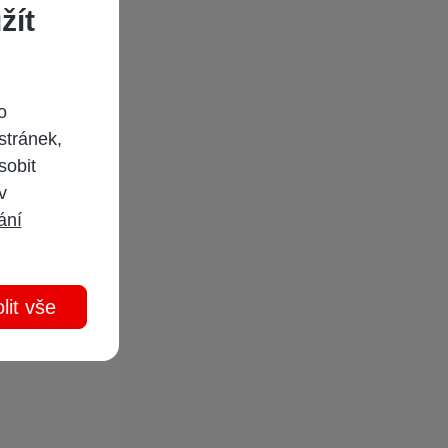
žít
o
stránek,
sobit
 v
ání
lit vše