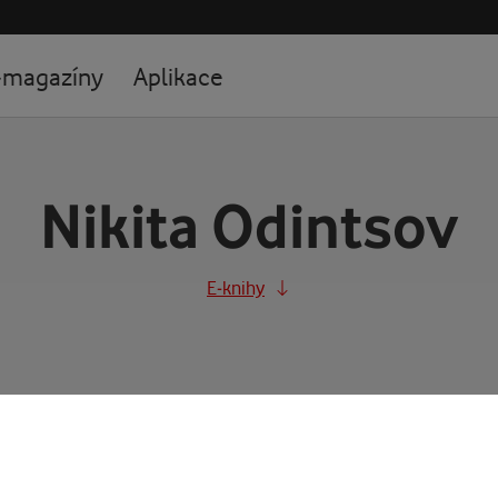
-magazíny
Aplikace
Nikita Odintsov
E-knihy