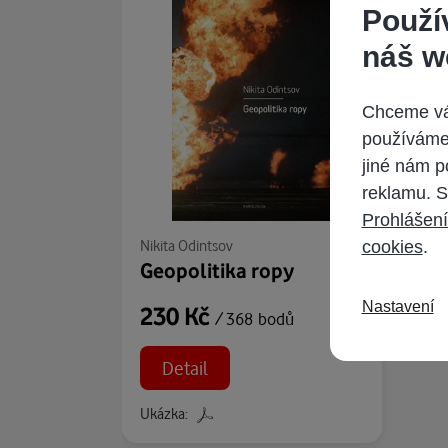
Použí
náš w
Chceme vám
používáme 
jiné nám p
reklamu. S
Prohlášení
Nikita Odintsov
cookies
.
Geopolitika ropy
Nastavení
230 Kč
/ 368 bodů
Detail
Ukázka: