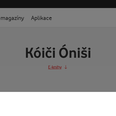
-magazíny
Aplikace
Kóiči Óniši
E-knihy