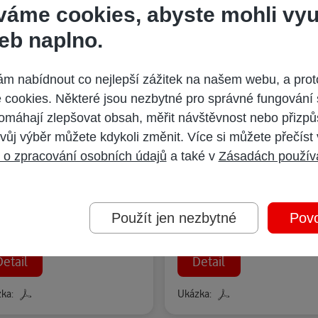
váme cookies, abyste mohli vyu
eb naplno.
 nabídnout co nejlepší zážitek na našem webu, a prot
cookies. Některé jsou nezbytné pro správné fungování 
omáhají zlepšovat obsah, měřit návštěvnost nebo přizpů
vůj výběr můžete kdykoli změnit. Více si můžete přečíst
 o zpracování osobních údajů
a také v
Zásadách použív
 Óniši
Kóiči Óniši
čí válka 11
Dívčí válka 10
Použít jen nezbytné
Povo
4 Kč
174 Kč
/ 279 bodů
/ 279 bodů
Detail
Detail
ka:
Ukázka: