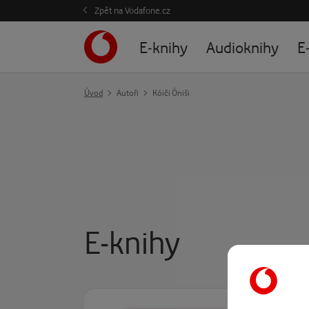
Zpět na Vodafone.cz
E-knihy
Audioknihy
E
Úvod
Autoři
Kóiči Óniši
E-knihy