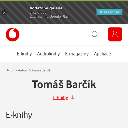
Vodafone galerie
Instalovat
vf.cz.group
Zdarma - na Google Play
E-knihy
Audioknihy
E-magazíny
Aplikace
Úvod
Autoři
Tomáš Barčík
Tomáš Barčík
E-knihy
E-knihy