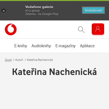
Vodafone galerie
Instalovat
vf.cz.group
Zdarma - na Google Play
E-knihy
Audioknihy
E-magazíny
Aplikace
Úvod
Autoři
Kateřina Nachenická
Kateřina Nachenická