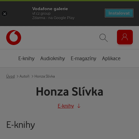
Vodafone galerie
Instalovat
vf.cz.group
Zdarma - na Google Play
E-knihy
Audioknihy
E-magazíny
Aplikace
Úvod
Autoři
Honza Slívka
Honza Slívka
E-knihy
E-knihy