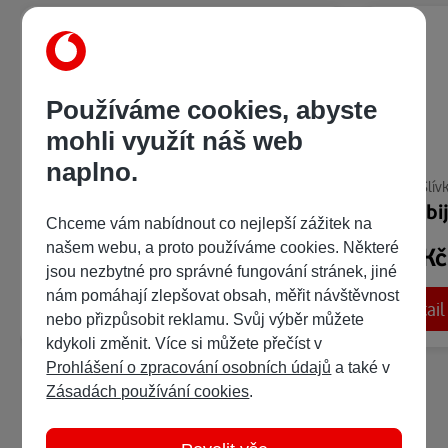
Používáme cookies, abyste
mohli využít náš web
naplno.
Honza Slívka
Honza Slív
Zombiekarnace
Bohobi
Chceme vám nabídnout co nejlepší zážitek na
našem webu, a proto používáme cookies. Některé
299 Kč
299 K
/ 479 bodů
jsou nezbytné pro správné fungování stránek, jiné
nám pomáhají zlepšovat obsah, měřit návštěvnost
Detail
Detail
Ukázka:
nebo přizpůsobit reklamu. Svůj výběr můžete
kdykoli změnit. Více si můžete přečíst v
Prohlášení o zpracování osobních údajů
a také v
Zásadách používání cookies
.