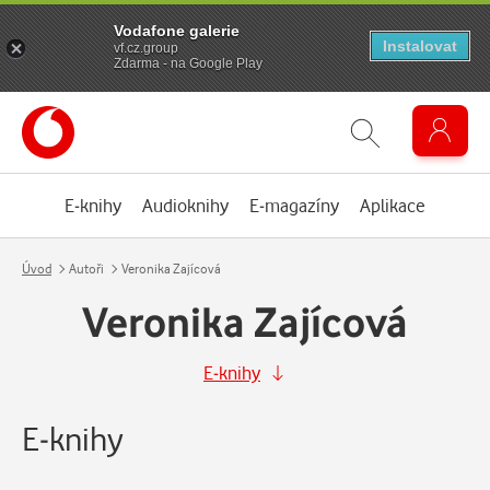
Vodafone galerie
Instalovat
vf.cz.group
Zdarma - na Google Play
E-knihy
Audioknihy
E-magazíny
Aplikace
Úvod
Autoři
Veronika Zajícová
Veronika Zajícová
E-knihy
E-knihy