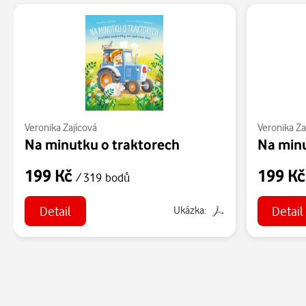
Veronika Zajícová
Veronika Za
Na minutku o traktorech
Na min
199 Kč
199 K
/ 319 bodů
Detail
Detail
Ukázka: