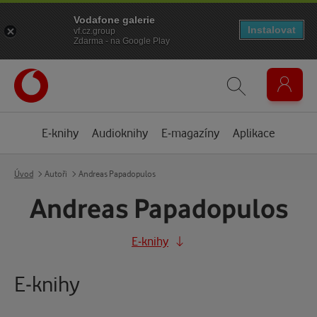
Vodafone galerie
Instalovat
vf.cz.group
Zdarma - na Google Play
E-knihy
Audioknihy
E-magazíny
Aplikace
Úvod
Autoři
Andreas Papadopulos
Andreas Papadopulos
E-knihy
E-knihy