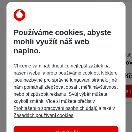
Používáme cookies, abyste
mohli využít náš web
naplno.
Vojtěch Hönig
,
David Miřejovský
,
Darja Stomatova
,
Jan Řápek
Michal Kub
,
And
Zápasící Ukrajina
Putinov
Chceme vám nabídnout co nejlepší zážitek na
našem webu, a proto používáme cookies. Některé
248 Kč
248 K
/ 397 bodů
jsou nezbytné pro správné fungování stránek, jiné
nám pomáhají zlepšovat obsah, měřit návštěvnost
Detail
Detail
Ukázka:
nebo přizpůsobit reklamu. Svůj výběr můžete
kdykoli změnit. Více si můžete přečíst v
Prohlášení o zpracování osobních údajů
a také v
Zásadách používání cookies
.