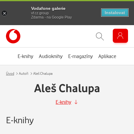
Vodafone galerie
Instalovat
vf.cz.group
Zdarma - na Google Play
E-knihy
Audioknihy
E-magazíny
Aplikace
Úvod
Autoři
Aleš Chalupa
Aleš Chalupa
E-knihy
E-knihy