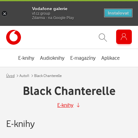
Vodafone galerie
Instalovat
vf.cz.group
Zdarma - na Google Play
E-knihy
Audioknihy
E-magazíny
Aplikace
Úvod
Autoři
Black Chanterelle
Black Chanterelle
E-knihy
E-knihy