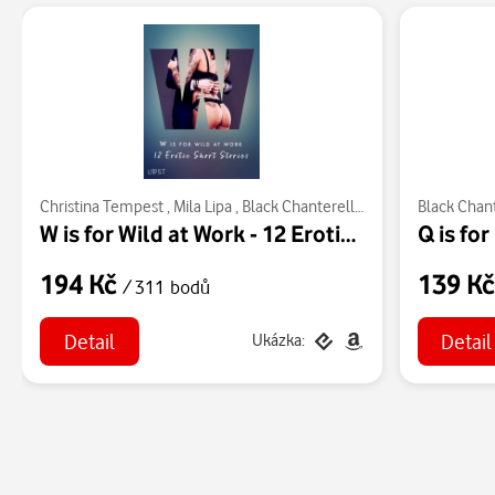
Christina Tempest
,
Mila Lipa
,
Black Chanterelle
,
Ewa Maciejczuk
Black Chan
W is for Wild at Work - 12 Erotic Short Stories
194 Kč
139 K
/ 311 bodů
Detail
Detail
Ukázka: