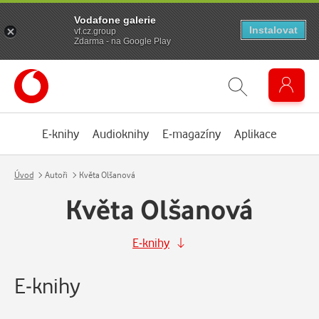
Vodafone galerie
Instalovat
vf.cz.group
Zdarma - na Google Play
E-knihy
Audioknihy
E-magazíny
Aplikace
Úvod
Autoři
Květa Olšanová
Květa Olšanová
E-knihy
E-knihy