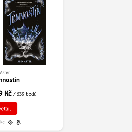
 Aster
mnostín
9 Kč
/ 639 bodů
etail
ka: