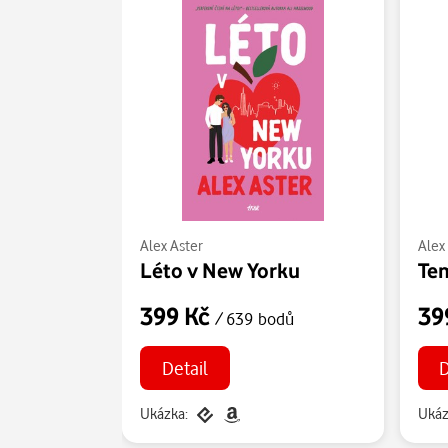
Alex Aster
Alex
Léto v New Yorku
Te
399 Kč
39
/ 639 bodů
Detail
D
Ukázka:
Ukáz