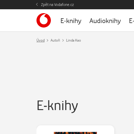
Zpět na Vodafone.cz
E-knihy
Audioknihy
E
Úvod
Autoři
Linda Kao
E-knihy