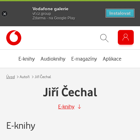
Vodafone galerie
Instalovat
vf.cz.group
Zdarma - na Google Play
E-knihy
Audioknihy
E-magazíny
Aplikace
Úvod
Autoři
Jiří Čechal
Jiří Čechal
E-knihy
E-knihy