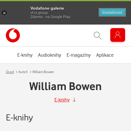
Vodafone galerie
Instalovat
vf.cz.group
Zdarma - na Google Play
E-knihy
Audioknihy
E-magazíny
Aplikace
Úvod
Autoři
William Bowen
William Bowen
E-knihy
E-knihy