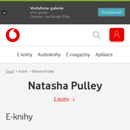
Vodafone galerie
Instalovat
vf.cz.group
Zdarma - na Google Play
E-knihy
Audioknihy
E-magazíny
Aplikace
Úvod
Autoři
Natasha Pulley
Natasha Pulley
E-knihy
E-knihy