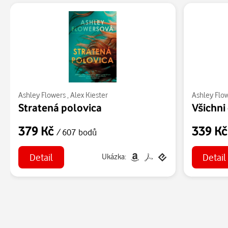
Ashley Flowers
,
Alex Kiester
Ashley Flo
Stratená polovica
Všichni 
379 Kč
339 K
/ 607 bodů
Detail
Detail
Ukázka: