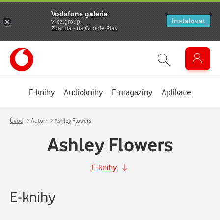
Vodafone galerie
Instalovat
vf.cz.group
Zdarma - na Google Play
E-knihy
Audioknihy
E-magazíny
Aplikace
Úvod
Autoři
Ashley Flowers
Ashley Flowers
E-knihy
E-knihy