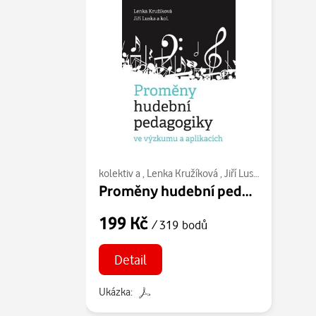
kolektiv a
,
Lenka Kružíková
,
Jiří Luska
Proměny hudební pedagogiky ve výzkumu a aplikacích
199 Kč
/ 319 bodů
Detail
Ukázka: