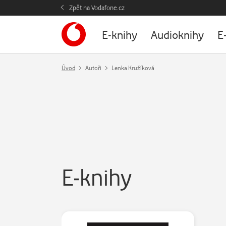
Zpět na Vodafone.cz
E-knihy
Audioknihy
E
Úvod
Autoři
Lenka Kružíková
E-knihy