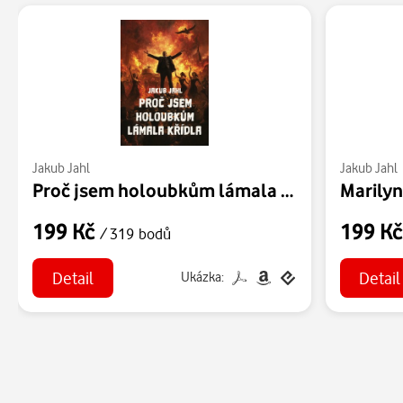
Jakub Jahl
Jakub Jahl
Proč jsem holoubkům lámala křídla
Marily
199 Kč
199 K
/ 319 bodů
Detail
Detail
Ukázka: