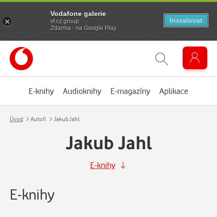
Vodafone galerie
Instalovat
vf.cz.group
Zdarma - na Google Play
E-knihy
Audioknihy
E-magazíny
Aplikace
Úvod
Autoři
Jakub Jahl
Jakub Jahl
E-knihy
E-knihy