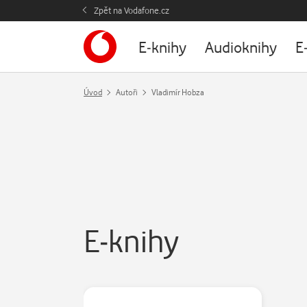
Zpět na Vodafone.cz
E-knihy
Audioknihy
E
Úvod
Autoři
Vladimír Hobza
E-knihy