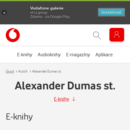
Vodafone galerie
Instalovat
vf.cz.group
Zdarma - na Google Play
E-knihy
Audioknihy
E-magazíny
Aplikace
Úvod
Autoři
Alexander Dumas st.
Alexander Dumas st.
E-knihy
E-knihy