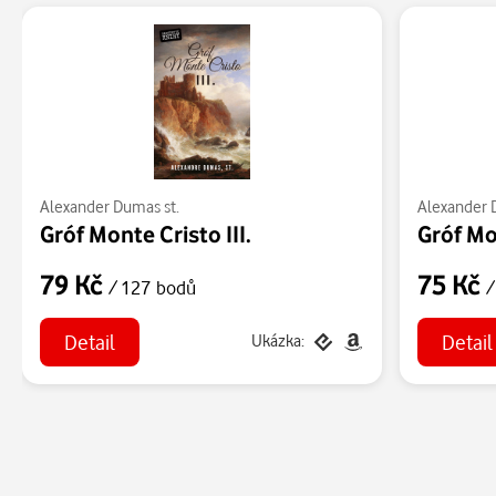
Alexander Dumas st.
Alexander 
Gróf Monte Cristo III.
Gróf Mon
79 Kč
75 Kč
/ 127 bodů
/
Detail
Detail
Ukázka: