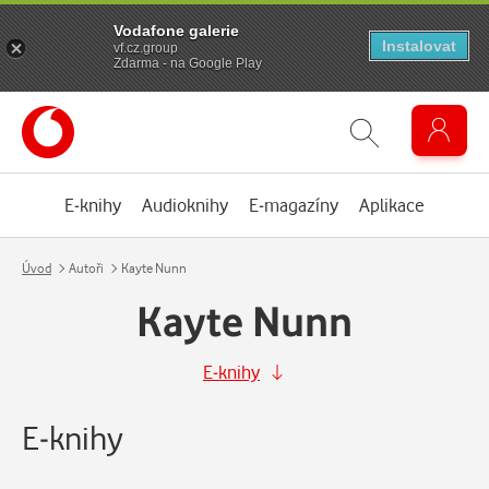
Vodafone galerie
Instalovat
vf.cz.group
Zdarma - na Google Play
E-knihy
Audioknihy
E-magazíny
Aplikace
Úvod
Autoři
Kayte Nunn
Kayte Nunn
E-knihy
E-knihy