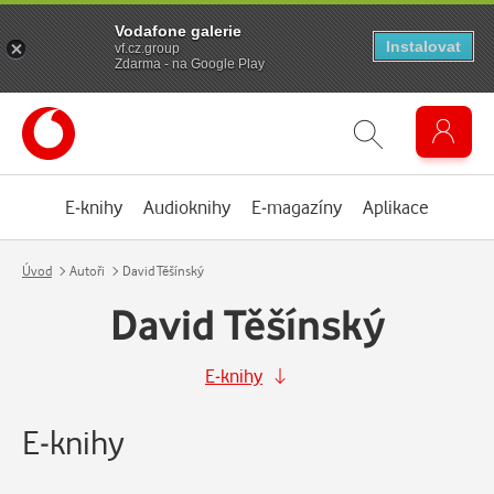
Vodafone galerie
Instalovat
vf.cz.group
Zdarma - na Google Play
E-knihy
Audioknihy
E-magazíny
Aplikace
Úvod
Autoři
David Těšínský
David Těšínský
E-knihy
E-knihy