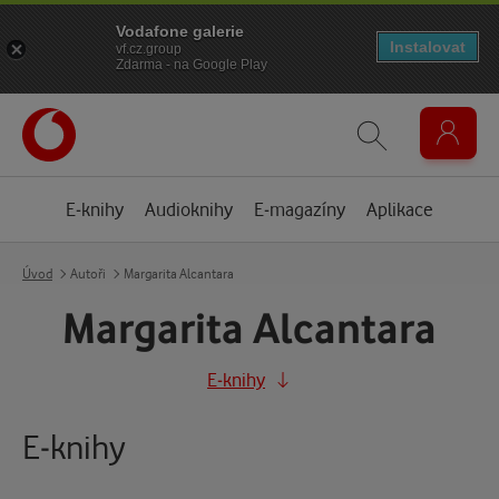
Vodafone galerie
Instalovat
vf.cz.group
Zdarma - na Google Play
E-knihy
Audioknihy
E-magazíny
Aplikace
Úvod
Autoři
Margarita Alcantara
Margarita Alcantara
E-knihy
E-knihy