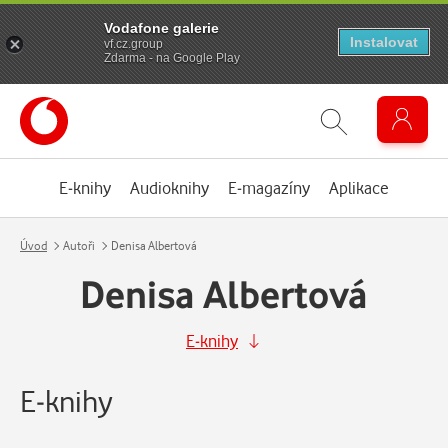
Vodafone galerie
Instalovat
vf.cz.group
Zdarma - na Google Play
E-knihy
Audioknihy
E-magazíny
Aplikace
Úvod
Autoři
Denisa Albertová
Denisa Albertová
E-knihy
E-knihy