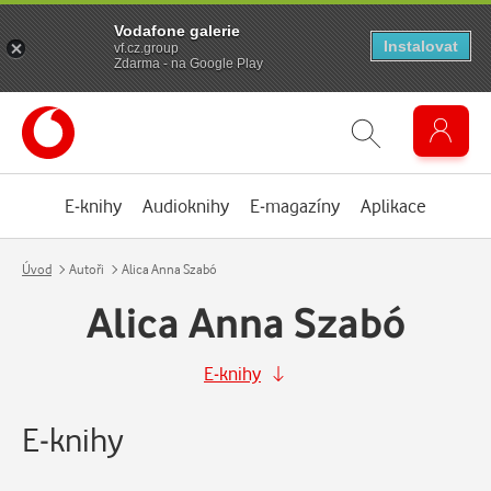
Vodafone galerie
Instalovat
vf.cz.group
Zdarma - na Google Play
E-knihy
Audioknihy
E-magazíny
Aplikace
Úvod
Autoři
Alica Anna Szabó
Alica Anna Szabó
E-knihy
E-knihy