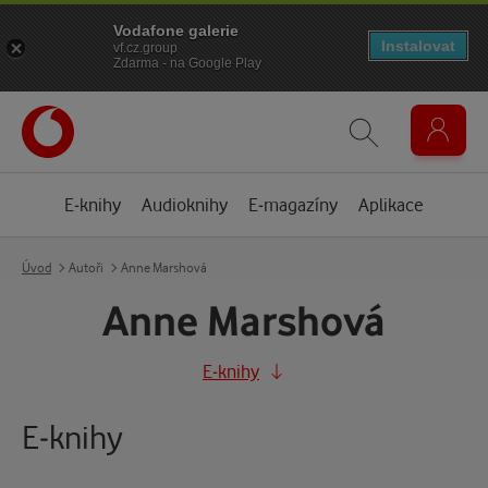
Vodafone galerie
Instalovat
vf.cz.group
Zdarma - na Google Play
E-knihy
Audioknihy
E-magazíny
Aplikace
Úvod
Autoři
Anne Marshová
Anne Marshová
E-knihy
E-knihy