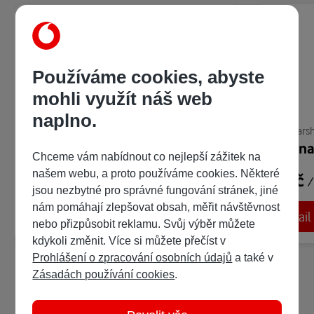
Používáme cookies, abyste
mohli využít náš web
naplno.
Anne Marshová
Anne Mars
Přátelé s výhodami
Dokona
Chceme vám nabídnout co nejlepší zážitek na
našem webu, a proto používáme cookies. Některé
69 Kč
69 Kč
/ 111 bodů
/
jsou nezbytné pro správné fungování stránek, jiné
nám pomáhají zlepšovat obsah, měřit návštěvnost
Detail
Detail
Ukázka:
nebo přizpůsobit reklamu. Svůj výběr můžete
kdykoli změnit. Více si můžete přečíst v
Prohlášení o zpracování osobních údajů
a také v
Zásadách používání cookies
.