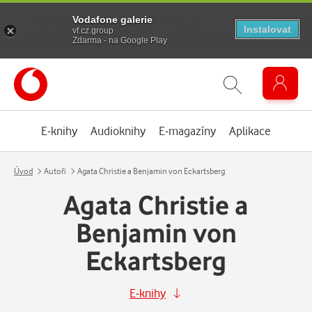
Vodafone galerie
Instalovat
vf.cz.group
Zdarma - na Google Play
E-knihy
Audioknihy
E-magazíny
Aplikace
Úvod
Autoři
Agata Christie a Benjamin von Eckartsberg
Agata Christie a
Benjamin von
Eckartsberg
E-knihy