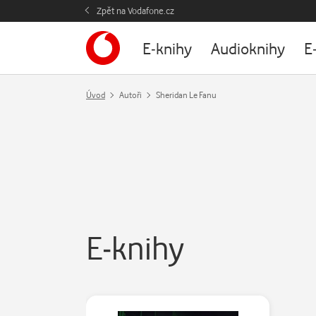
Zpět na Vodafone.cz
E-knihy
Audioknihy
E
Úvod
Autoři
Sheridan Le Fanu
E-knihy