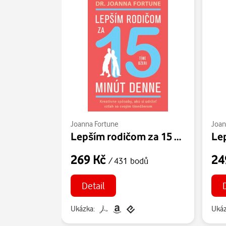
Joanna Fortune
Joan
Lepším rodičom za 15 min denne: Tínedžeri
269 Kč
24
/ 431 bodů
Detail
Ukázka:
Ukáz