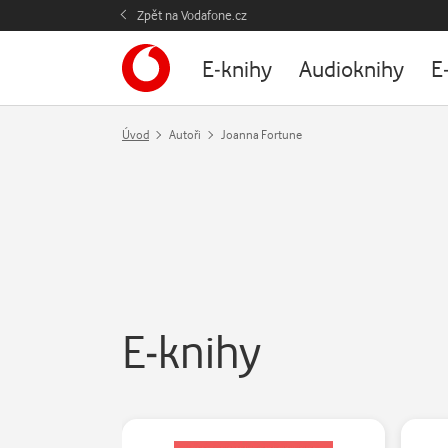
Zpět na Vodafone.cz
E-knihy
Audioknihy
E
Úvod
Autoři
Joanna Fortune
E-knihy