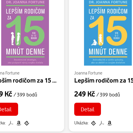
na Fortune
Joanna Fortune
Lepším rodičom za 15 minút denne: 8-12 rokov
9 Kč
249 Kč
/ 399 bodů
/ 399 bodů
Detail
Detail
ka:
Ukázka: