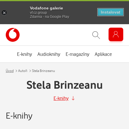
Vodafone galerie
Instalovat
vf.cz.group
Zdarma - na Google Play
E-knihy
Audioknihy
E-magazíny
Aplikace
Úvod
Autoři
Stela Brinzeanu
Stela Brinzeanu
E-knihy
E-knihy