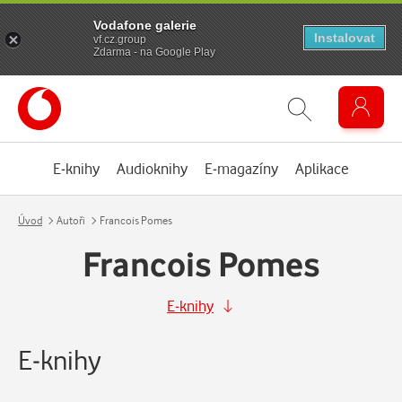
Vodafone galerie
Instalovat
vf.cz.group
Zdarma - na Google Play
E-knihy
Audioknihy
E-magazíny
Aplikace
Úvod
Autoři
Francois Pomes
Francois Pomes
E-knihy
E-knihy