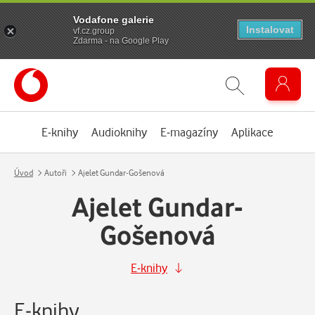
Vodafone galerie
Instalovat
vf.cz.group
Zdarma - na Google Play
E-knihy
Audioknihy
E-magazíny
Aplikace
Úvod
Autoři
Ajelet Gundar-Gošenová
Ajelet Gundar-
Gošenová
E-knihy
E-knihy