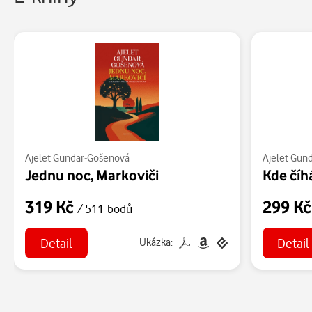
Ajelet Gundar-Gošenová
Ajelet Gun
Jednu noc, Markoviči
Kde číh
319 Kč
299 K
/ 511 bodů
Detail
Detail
Ukázka: