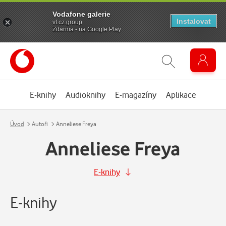
Vodafone galerie
Instalovat
vf.cz.group
Zdarma - na Google Play
E-knihy
Audioknihy
E-magazíny
Aplikace
Úvod
Autoři
Anneliese Freya
Anneliese Freya
E-knihy
E-knihy