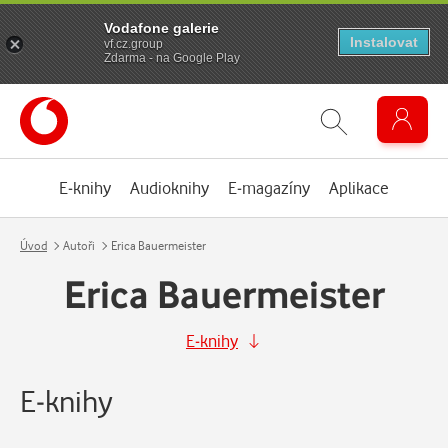
Vodafone galerie
Instalovat
vf.cz.group
Zdarma - na Google Play
E-knihy
Audioknihy
E-magazíny
Aplikace
Úvod
Autoři
Erica Bauermeister
Erica Bauermeister
E-knihy
E-knihy