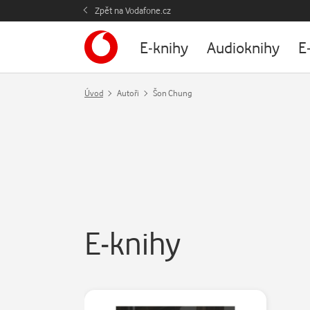
Zpět na Vodafone.cz
E-knihy
Audioknihy
E
Úvod
Autoři
Šon Chung
E-knihy