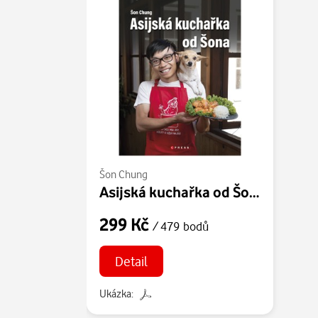
Šon Chung
Asijská kuchařka od Šona
299 Kč
/ 479 bodů
Detail
Ukázka: