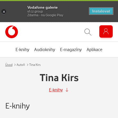
Vodafone galerie
Instalovat
vf.cz.group
Zdarma - na Google Play
E-knihy
Audioknihy
E-magazíny
Aplikace
Úvod
Autoři
Tina Kirs
Tina Kirs
E-knihy
E-knihy