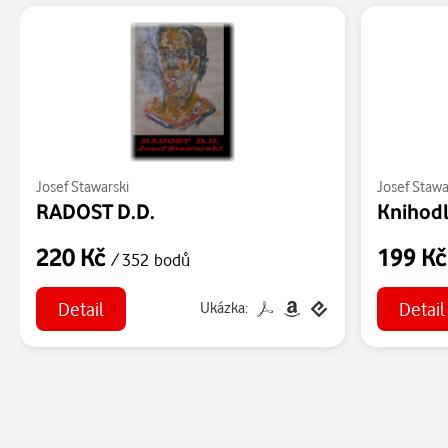
Josef Stawarski
Josef Stawa
RADOST D.D.
Knihod
220 Kč
199 K
/ 352 bodů
Detail
Detail
Ukázka: