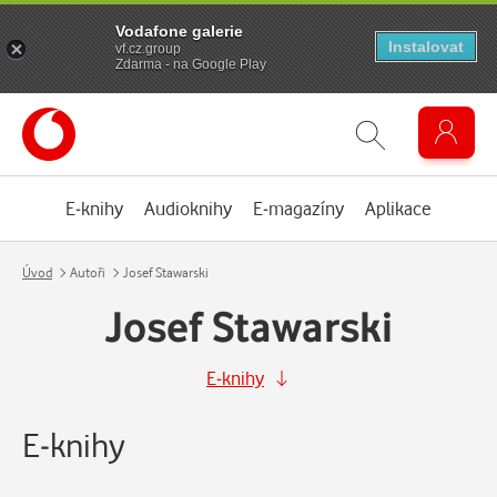
Vodafone galerie
Instalovat
vf.cz.group
Zdarma - na Google Play
E-knihy
Audioknihy
E-magazíny
Aplikace
Úvod
Autoři
Josef Stawarski
Josef Stawarski
E-knihy
E-knihy