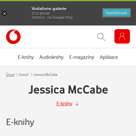
Vodafone galerie
Instalovat
vf.cz.group
Zdarma - na Google Play
E-knihy
Audioknihy
E-magazíny
Aplikace
Úvod
Autoři
Jessica McCabe
Jessica McCabe
E-knihy
E-knihy