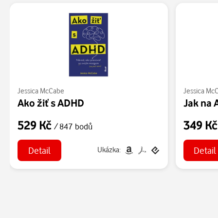
Jessica McCabe
Jessica Mc
Ako žiť s ADHD
Jak na
529 Kč
349 K
/ 847 bodů
Detail
Detail
Ukázka: