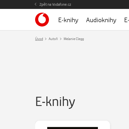
Zpět na Vodafone.cz
E-knihy
Audioknihy
E
Úvod
Autoři
Melanie Clegg
E-knihy