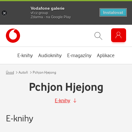
Vodafone galerie
Instalovat
vf.cz.group
Zdarma - na Google Play
E-knihy
Audioknihy
E-magazíny
Aplikace
Úvod
Autoři
Pchjon Hjejong
Pchjon Hjejong
E-knihy
E-knihy