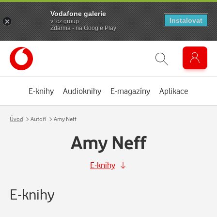
Vodafone galerie
Instalovat
vf.cz.group
Zdarma - na Google Play
E-knihy
Audioknihy
E-magazíny
Aplikace
Úvod
Autoři
Amy Neff
Amy Neff
E-knihy
E-knihy