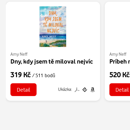
Amy Neff
Amy Neff
Dny, kdy jsem tě miloval nejvíc
Príbeh 
319 Kč
520 K
/ 511 bodů
Detail
Detail
Ukázka: