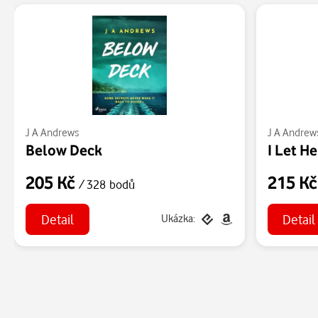
J A Andrews
J A Andrew
Below Deck
I Let He
205 Kč
215 K
/ 328 bodů
Detail
Detail
Ukázka: