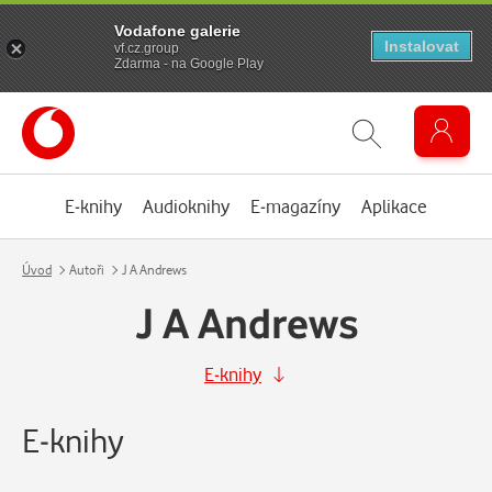
Vodafone galerie
Instalovat
vf.cz.group
Zdarma - na Google Play
E-knihy
Audioknihy
E-magazíny
Aplikace
Úvod
Autoři
J A Andrews
J A Andrews
E-knihy
E-knihy