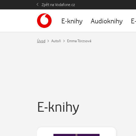
Zpět na Vodafone.cz
E-knihy
Audioknihy
E
Úvod
Autoři
Emma Törzsová
E-knihy