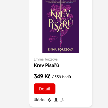
Emma Törzsová
Krev Písařů
349 Kč
/ 559 bodů
Detail
Ukázka: