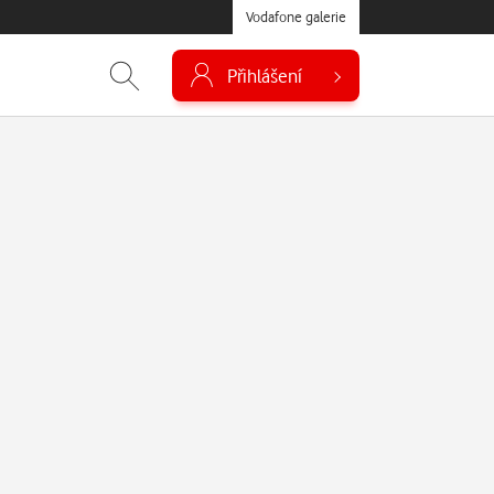
Vodafone galerie
Přihlášení
á