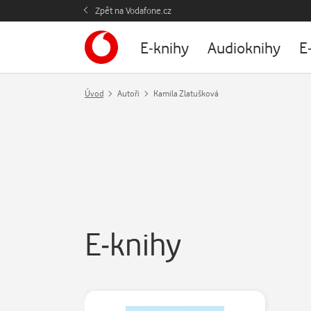
Zpět na Vodafone.cz
E-knihy
Audioknihy
E
Úvod
Autoři
Kamila Zlatušková
E-knihy