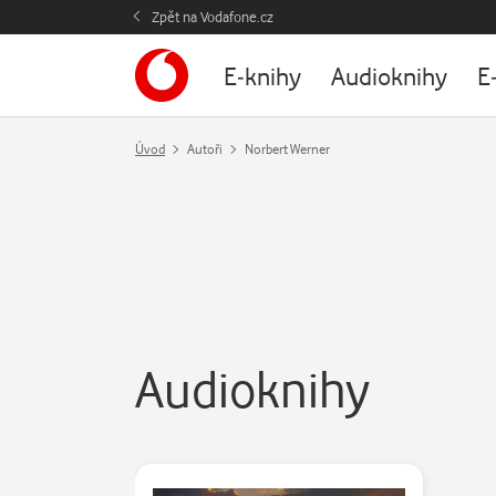
Zpět na Vodafone.cz
E-knihy
Audioknihy
E
Úvod
Autoři
Norbert Werner
Audioknihy