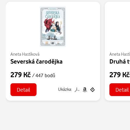
Aneta Hastíková
Aneta Hast
Severská čarodějka
Druhá t
279 Kč
279 K
/ 447 bodů
Detail
Detail
Ukázka: