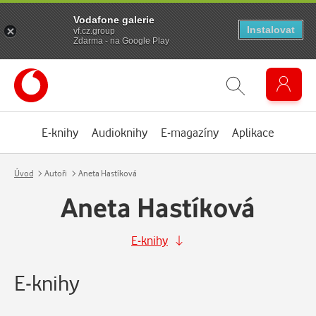
Vodafone galerie
Instalovat
vf.cz.group
Zdarma - na Google Play
E-knihy
Audioknihy
E-magazíny
Aplikace
Úvod
Autoři
Aneta Hastíková
Aneta Hastíková
E-knihy
E-knihy