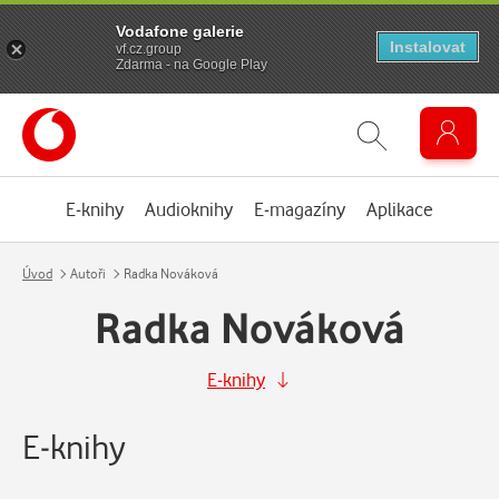
Vodafone galerie
Instalovat
vf.cz.group
Zdarma - na Google Play
E-knihy
Audioknihy
E-magazíny
Aplikace
Úvod
Autoři
Radka Nováková
Radka Nováková
E-knihy
E-knihy