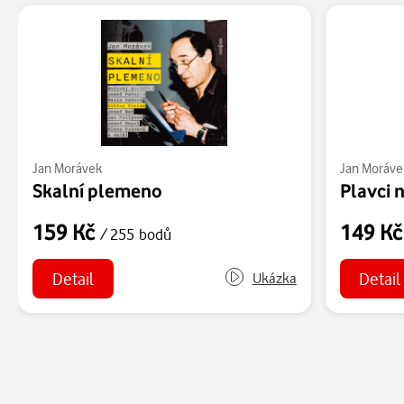
Jan Morávek
Jan Moráve
Skalní plemeno
Plavci 
159 Kč
149 K
/ 255 bodů
Detail
Detail
Ukázka