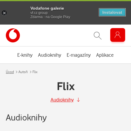
Vodafone galerie
Instalovat
vf.cz.group
Zdarma - na Google Play
E-knihy
Audioknihy
E-magazíny
Aplikace
Úvod
Autoři
Flix
Flix
Audioknihy
Audioknihy